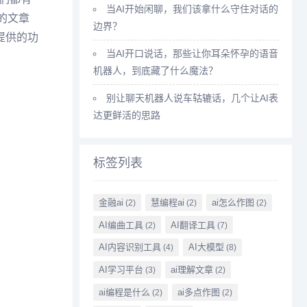
当AI开始闲聊，我们该拿什么守住对话的
的文章
边界？
提供的功
当AI开口说话，那些让你耳朵怀孕的语音
机器人，到底藏了什么魔法？
别让聊天机器人说车轱辘话，几个让AI表
达更鲜活的思路
标签列表
金融ai
慧编程ai
ai怎么作图
(2)
(2)
(2)
AI编曲工具
AI翻译工具
(2)
(7)
AI内容识别工具
AI大模型
(4)
(8)
AI学习平台
ai理解文章
(3)
(2)
ai编程是什么
ai多点作图
(2)
(2)