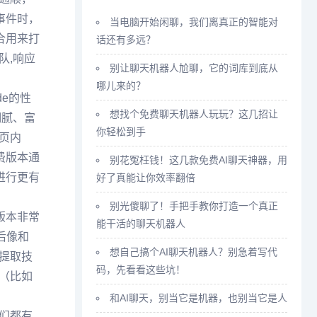
事件时，
当电脑开始闲聊，我们离真正的智能对
合用来打
话还有多远？
队,响应
别让聊天机器人尬聊，它的词库到底从
哪儿来的？
de的性
想找个免费聊天机器人玩玩？这几招让
细腻、富
你轻松到手
页内
费版本通
别花冤枉钱！这几款免费AI聊天神器，用
进行更有
好了真能让你效率翻倍
别光傻聊了！手把手教你打造一个真正
版本非常
能干活的聊天机器人
后像和
想自己搞个AI聊天机器人？别急着写代
提取技
码，先看看这些坑！
（比如
和AI聊天，别当它是机器，也别当它是人
们都有