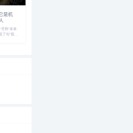
它是机
人
号称“未来
说了句“我有
，屏幕的光
一句：“今
声，还是想随
我忽然有点
.