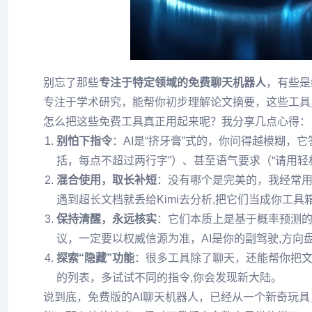
别忘了那些
专注于特定领域的免费聊天机器人
，有些是
专注于学术研究，能帮你初步理解论文摘要，这些工具
怎么把这些免费工具真正用起来呢？我分享几点心得：
别怕下指令
：AI是“挤牙膏”式的，你问得越模糊
括，每点不超过两行字”）、甚至语气要求（“请用轻
混合使用，取长补短
：没有哪个是完美的，我经常用C
遇到超长文档就丢给Kimi去分析,把它们当成你工
保持清醒，永远核实
：它们本质上是基于概率预测
议，一定要以权威信源为准，AI是你的副驾驶,方向
探索“隐藏”功能
：很多工具除了聊天，还能帮你把
的列表，多试试不同的指令,你会发现新大陆。
说到底，免费版的AI聊天机器人，已经从一个新奇玩具