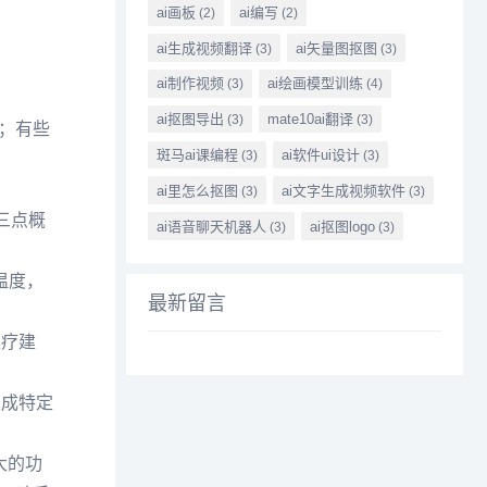
ai画板
ai编写
(2)
(2)
ai生成视频翻译
ai矢量图抠图
(3)
(3)
ai制作视频
ai绘画模型训练
(3)
(4)
ai抠图导出
mate10ai翻译
(3)
(3)
；有些
斑马ai课编程
ai软件ui设计
(3)
(3)
ai里怎么抠图
ai文字生成视频软件
(3)
(3)
三点概
ai语音聊天机器人
ai抠图logo
(3)
(3)
温度，
最新留言
医疗建
生成特定
大的功