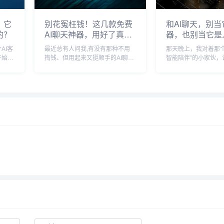
，它
别花冤枉钱！这几款免费
和AI聊天，别当
的？
AI聊天神器，用好了真能
器，也别当它是
让你效率翻倍
AI客
最近总有人问我,有没有那种不用
那天晚上，我对着那个
开始还
掏钱、但用起来又挺顺手的AI聊天
智能陪伴”的小家伙，
全不在
工具，说实话，刚开始我也觉得
点累”，它沉默了两秒
特别
“免费的能有什么好东西”，但自己
温柔地亮着，然后传来
瞬间
上手摸了一圈，还真发现了几款宝
天辛苦啦，要听听雨
种感
藏，它们可能没那些付费大佬名气
便聊聊？”那一瞬间，
响，功能也未必面面...
恍惚——它没给我解..