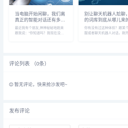
当电脑开始闲聊，我们离
别让聊天机器人尬聊
真正的智能对话还有多
的词库到底从哪儿来
远？
最近我有个朋友,神神秘秘地跑来
你有没有过这种体验？跟某个
跟我说：“你知道吗？我现在没事
服或者聊天机器人对话，刚
就跟电脑聊两句，” 我一开始还以
挺顺畅，忽然它冒出一句完
为他工作压力太大，开始出现幻觉
点上的回复，或者用了一种
了，结果他掏出手机，给我看了一
“官方”、特别“死板”的表达，
个界面——不是什么社交软件，就
让你没了聊下去的兴致，那
是一个看起来挺简洁...
觉，就像跟一个背熟...
评论列表 （
0
条）
暂无评论，快来抢沙发吧~
发布评论