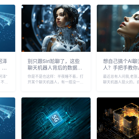
阿泽
别只跟Siri尬聊了，这些
想自己搞个AI聊
，结
聊天机器人背后的数据库
人？手把手教你
才是真宝藏
打造与获取
阿泽”
你是不是也这样：半夜睡不着，打
最近总有人问我,老张
，不是
开某个聊天机器人，有一搭没一搭
聊天机器人挺火的，
各种问
地瞎聊，问点无聊问题，或者干脆
弄一个来玩玩？或者
文案，
让它讲个冷笑话，有时候它答得挺
谱的来用？说实话，
跟它讨
机灵，有时候又驴唇不对马嘴，气
实在，现在AI技术看
是有点
得你想关掉它，大多数人可能就觉
实门槛已经降低了不
得，这不过是个“高级...
不扯那些虚头巴...