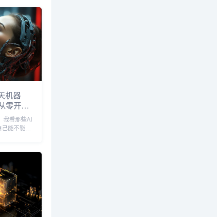
天机器
从零开始
，我看那些AI
自己能不能也
去哪儿找个靠
这问题问得挺
似高深，但其
少，今天咱就