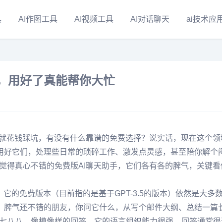
具
AI作图工具
AI视频工具
AI对话聊天
ai技术应
人，用好了真能帮你大忙
来就花钱踩坑，有没有什么靠谱的免费选择？说实话，现在这个领
，用好它们，处理些日常的琐碎工作、激发点灵感，甚至陪你解个
觉得真心不错的免费版AI聊天助手，它们各有各的脾气，关键看
，它的免费版本（目前指的是基于GPT-3.5的版本）依然是大多
广、脾气还不错的朋友，你问它什么，从写个邮件大纲、总结一篇
七八八、像模像样的回答，它的语言组织能力很强，回答通常很