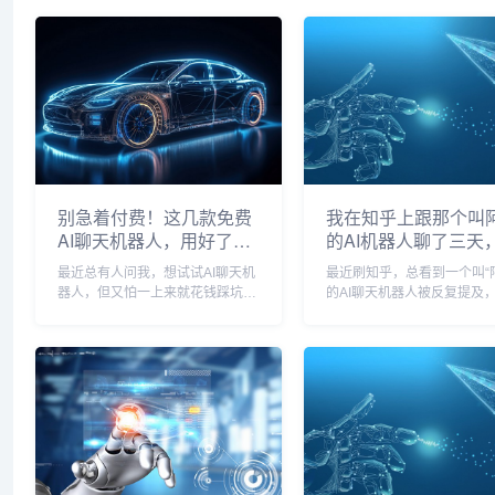
别急着付费！这几款免费
我在知乎上跟那个叫
AI聊天机器人，用好了真
的AI机器人聊了三天
能帮你大忙
果有点意外…
最近总有人问我，想试试AI聊天机
最近刷知乎，总看到一个叫“
器人，但又怕一上来就花钱踩坑，
的AI聊天机器人被反复提及
有没有什么靠谱的免费选择？说实
那种官方宣传，而是散落在
话，现在这个领域发展太快了，免
题下的回答里，有人用它写
费的“午餐”不仅还有，而且味道相
有人让它解梦，甚至还有人
当不错，用好它们，处理些日常的
论哲学，说实话，我一开始
琐碎工作、激发点...
不屑的——市面上...