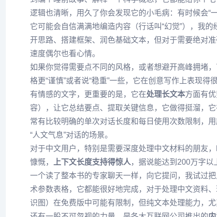
逻辑也清晰，用久了你会发现它的小毛病：有时候会“
它可能会自信满满地编造内容（行话叫“幻觉”），我的
开思路、搭建框架、润色基础文本，但对于需要绝对准
速度偶尔也看心情。
如果你觉得需要点不同的风格，或者想避开高峰拥堵
格更“谨慎”或者说“稳重”一些，它在创意写作上表现
有情感的文字，更重要的是，它在
处理长文本
方面有优
容），让它总结要点、提取关键信息，它做得挺溜，它
常有比较明确的单次对话长度和每日使用次数限制，用
“人文气息”对话的场景。
对于中文用户，特别是需要深度处理中文材料的朋友，
慷慨，
上下文长度支持得惊人
，据说能达到200万字
一个读了整本书的专家聊天一样，向它提问，我试过把
术参数表格，它都能很好地完成，对于处理中文资料、
识图）在免费版中可能有限制，但纯文本处理能力，尤
还有一股不可忽视的力量，是各大互联网公司推出的
内