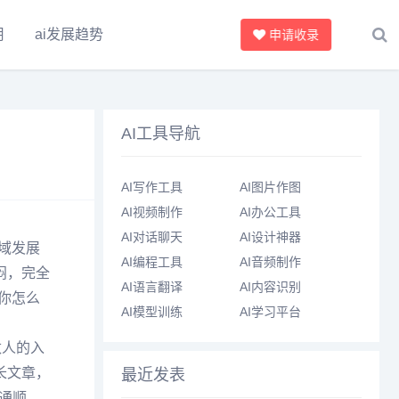
用
ai发展趋势
申请收录
AI工具导航
AI写作工具
AI图片作图
AI视频制作
AI办公工具
AI对话聊天
AI设计神器
域发展
AI编程工具
AI音频制作
闷，完全
AI语言翻译
AI内容识别
你怎么
AI模型训练
AI学习平台
数人的入
长文章，
最近发表
通顺，