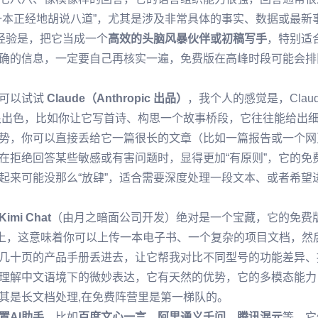
一本正经地胡说八道”，尤其是涉及非常具体的事实、数据或最新
经验是，把它当成一个
高效的头脑风暴伙伴或初稿写手
，特别适
确的信息，一定要自己再核实一遍，免费版在高峰时段可能会排
，可以试试
Claude（Anthropic 出品）
，我个人的感觉是，Clau
得很出色，比如你让它写首诗、构思一个故事桥段，它往往能给出
势，你可以直接丢给它一篇很长的文章（比如一篇报告或一个网
在拒绝回答某些敏感或有害问题时，显得更加“有原则”，它的免
起来可能没那么“放肆”，适合需要深度处理一段文本、或者希望
Kimi Chat
（由月之暗面公司开发）绝对是一个宝藏，它的免费
以上，这意味着你可以上传一本电子书、一个复杂的项目文档，然
几十页的产品手册丢进去，让它帮我对比不同型号的功能差异、
理解中文语境下的微妙表达，它有天然的优势，它的多模态能力
其是长文档处理,在免费阵营里是第一梯队的。
置AI助手
，比如
百度文心一言
、
阿里通义千问
、
腾讯混元
等，它