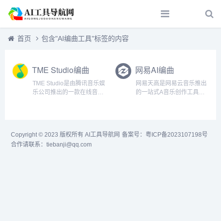
首页
包含"AI编曲工具"标签的内容
TME Studio编曲
网易AI编曲
TME Studio是由腾讯音乐娱
网易天高是网易云音乐推出
乐公司推出的一款在线音乐
的一站式A音乐创作工具，
创作助手，由旗下银河音
无需乐理知识，一键上手。
效、MUSE、天琴实验室、
音乐爱好者或者歌手只需输
Tencent AI Lab共同打造，
入灵感，A便可以辅助完成
提供包括但不限于音乐分
洞、曲、编、唱，生成AI初
Copyright © 2023 版权所有
AI工具导航网
备案号：
粤ICP备2023107198号
离、MIR计算、辅助写词、
稿后，支持词曲协同调整。
合作请联系：tiebanji@qq.com
智能...
网易天音的主要功能1.AI快
速...