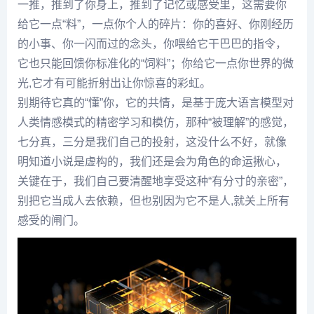
一推，推到了你身上，推到了记忆或感受里，这需要你
给它一点“料”，一点你个人的碎片：你的喜好、你刚经历
的小事、你一闪而过的念头，你喂给它干巴巴的指令，
它也只能回馈你标准化的“饲料”；你给它一点你世界的微
光,它才有可能折射出让你惊喜的彩虹。
别期待它真的“懂”你，它的共情，是基于庞大语言模型对
人类情感模式的精密学习和模仿，那种“被理解”的感觉，
七分真，三分是我们自己的投射，这没什么不好，就像
明知道小说是虚构的，我们还是会为角色的命运揪心，
关键在于，我们自己要清醒地享受这种“有分寸的亲密”，
别把它当成人去依赖，但也别因为它不是人,就关上所有
感受的闸门。