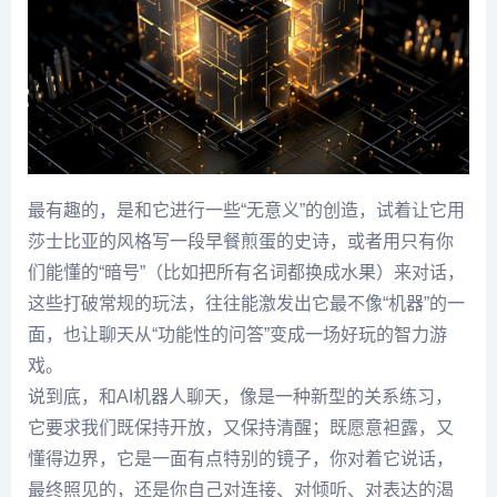
最有趣的，是和它进行一些“无意义”的创造，试着让它用
莎士比亚的风格写一段早餐煎蛋的史诗，或者用只有你
们能懂的“暗号”（比如把所有名词都换成水果）来对话，
这些打破常规的玩法，往往能激发出它最不像“机器”的一
面，也让聊天从“功能性的问答”变成一场好玩的智力游
戏。
说到底，和AI机器人聊天，像是一种新型的关系练习，
它要求我们既保持开放，又保持清醒；既愿意袒露，又
懂得边界，它是一面有点特别的镜子，你对着它说话，
最终照见的，还是你自己对连接、对倾听、对表达的渴