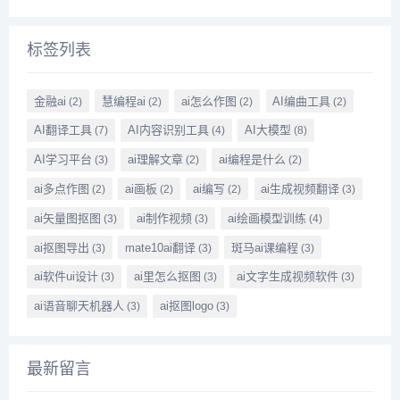
标签列表
金融ai
慧编程ai
ai怎么作图
AI编曲工具
(2)
(2)
(2)
(2)
AI翻译工具
AI内容识别工具
AI大模型
(7)
(4)
(8)
AI学习平台
ai理解文章
ai编程是什么
(3)
(2)
(2)
ai多点作图
ai画板
ai编写
ai生成视频翻译
(2)
(2)
(2)
(3)
ai矢量图抠图
ai制作视频
ai绘画模型训练
(3)
(3)
(4)
ai抠图导出
mate10ai翻译
斑马ai课编程
(3)
(3)
(3)
ai软件ui设计
ai里怎么抠图
ai文字生成视频软件
(3)
(3)
(3)
ai语音聊天机器人
ai抠图logo
(3)
(3)
最新留言