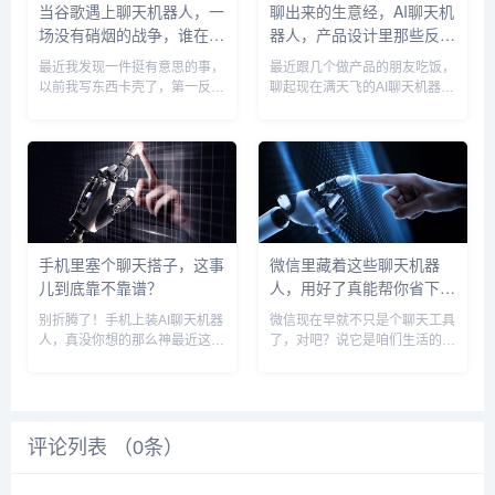
当谷歌遇上聊天机器人，一
聊出来的生意经，AI聊天机
场没有硝烟的战争，谁在悄
器人，产品设计里那些反常
悄改变你的搜索习惯？
识的门道
最近我发现一件挺有意思的事，
最近跟几个做产品的朋友吃饭，
以前我写东西卡壳了，第一反应
聊起现在满天飞的AI聊天机器
是打开谷歌，敲几个关键词，在
人，大家一边感叹技术真猛，一
一堆蓝色链接里翻找答案，现在
边又挠头：这玩意儿，功能好像
呢？我越来越习惯对着某个聊天
都差不多，但用起来就是有的顺
机器人对话框，直接问：“嘿，
心顺手，有的恨不得立刻关掉，
帮我解释一下量子计算对普通人
你说，核心算法可能都来自那几
的影...
个大...
手机里塞个聊天搭子，这事
微信里藏着这些聊天机器
儿到底靠不靠谱？
人，用好了真能帮你省下大
把时间！
别折腾了！手机上装AI聊天机器
微信现在早就不只是个聊天工具
人，真没你想的那么神最近这阵
了，对吧？说它是咱们生活的一
子，不知道你发现没有，身边好
部分，一点都不过分，但不知道
像突然冒出来一堆人在琢磨怎么
你有没有发现，除了跟朋友家人
往自己手机里塞个“AI聊天机器
扯闲篇、刷刷朋友圈、处理工作
人”，朋友圈里、群里，总有人
群消息，微信里头其实还藏着一
问：“哎，那个很火的AI，手...
些挺有意思的“小帮手”——就是
评论列表 （
0
条）
那...