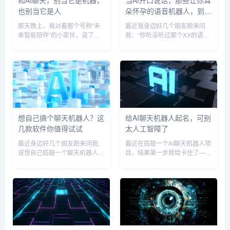
也别当它是人
朵怀孕的语音机器人，到底
藏了什么魔法？
那天晚上，我对着那个号称“未
最近我身边好几个朋友跑来问
来智能陪伴”的小家伙，说了句
我：“你听没听过那个XX的语音
“我有点累”，它沉默了两秒，屏
助手？绝了，跟真人打电话似
幕的光温柔地亮着，然后传来一
的！” 甚至有人半开玩笑说，半
句：“今天辛苦啦，要听听雨
夜和聊天机器人唠嗑，差点忘了
声，还是想随便聊聊？”那一瞬
对面不是人，这让我想起几年
间，我忽然有点恍惚——它没给
前,那些机械的、一个字一个字
我解...
往外蹦...
想自己搞个聊天机器人？这
给AI聊天机器人起名，可别
几款软件你值得试试
太人工智障了
最近身边好几个朋友跑来问我,
最近在捣鼓一个AI聊天机器人项
说想自己捣鼓一个聊天机器人，
目，结果第一步就给卡住了——
但不知道从哪儿下手，该用什么
起名字，这事儿吧，说大不大，
工具，说实话，现在这类的软件
说小还真不小，你想想，现在市
和平台真的不少，有的门槛低到
面上那些机器人，名字不是带个
几乎点点鼠标就能用，有的则留
“Bot”尾巴，就是硬凑个“智能”、
给开发者更多折腾的空间，如果
“小X”、“助理”，听...
你也...