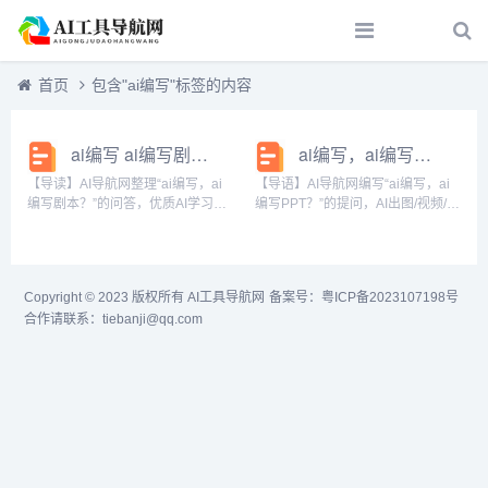
首页
包含"ai编写"标签的内容
ai编写 ai编写剧本？
ai编写，ai编写PPT？
【导读】AI导航网整理“ai编写，ai
【导语】AI导航网编写“ai编写，ai
编写剧本？”的问答，优质AI学习平
编写PPT？”的提问，AI出图/视频/文
台找AI出客，ai编写剧本，ai编写？
案工具找AI工具箱，ai编写PPT，ai
的正文： 目录： 1、AI编写的程序
编写？的解答： 目录： 1、智能ai
能用么ai编写的程序能用么...
写作怎么使用?ai文案创作好不好
用?...
Copyright © 2023 版权所有
AI工具导航网
备案号：
粤ICP备2023107198号
合作请联系：tiebanji@qq.com