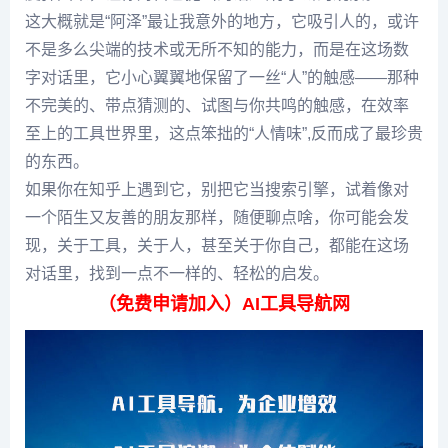
这大概就是“阿泽”最让我意外的地方，它吸引人的，或许
不是多么尖端的技术或无所不知的能力，而是在这场数
字对话里，它小心翼翼地保留了一丝“人”的触感——那种
不完美的、带点猜测的、试图与你共鸣的触感，在效率
至上的工具世界里，这点笨拙的“人情味”,反而成了最珍贵
的东西。
如果你在知乎上遇到它，别把它当搜索引擎，试着像对
一个陌生又友善的朋友那样，随便聊点啥，你可能会发
现，关于工具，关于人，甚至关于你自己，都能在这场
对话里，找到一点不一样的、轻松的启发。
（免费申请加入）AI工具导航网