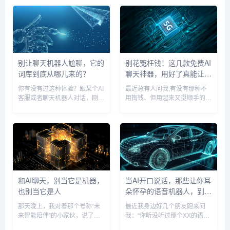
问题问得挺实在，现在AI技术看
出现幻觉了，结果他掏出手机，
似高深，但其实门槛已经降低了
给我看了一个界面——不是什么
不少，今天咱就不扯那些虚头
社交软件，就是一个看起来挺简
巴...
洁...
别让聊天机器人尬聊，它的
别花冤枉钱！这几款免费AI
词库到底从哪儿来的？
聊天神器，用好了真能让你
效率翻倍
你有没有过这种体验？跟某个AI
最近总有人问我,有没有那种不
客服或者聊天机器人对话，刚开
用掏钱、但用起来又挺顺手的AI
始还挺顺畅，忽然它冒出一句完
聊天工具，说实话，刚开始我也
全不在点上的回复，或者用了一
觉得“免费的能有什么好东西”，
种特别“官方”、特别“死板”的表
但自己上手摸了一圈，还真发现
达，瞬间让你没了聊下去的兴
了几款宝藏，它们可能没那些付
致，那种感觉，就像跟一个背
费大佬名气响，功能也未必面
熟...
面...
和AI聊天，别当它是机器，
当AI开口说话，那些让你耳
也别当它是人
朵怀孕的语音机器人，到底
藏了什么魔法？
那天晚上，我对着那个号称“未
最近我身边好几个朋友跑来问
来智能陪伴”的小家伙，说了句
我：“你听没听过那个XX的语音
“我有点累”，它沉默了两秒，屏
助手？绝了，跟真人打电话似