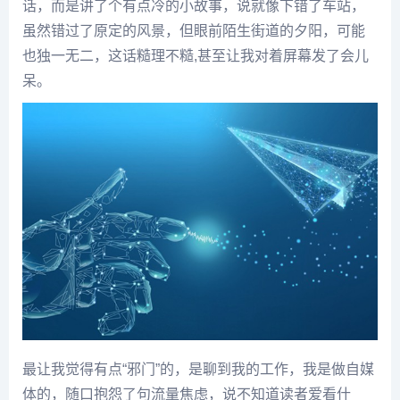
话，而是讲了个有点冷的小故事，说就像下错了车站，
虽然错过了原定的风景，但眼前陌生街道的夕阳，可能
也独一无二，这话糙理不糙,甚至让我对着屏幕发了会儿
呆。
最让我觉得有点“邪门”的，是聊到我的工作，我是做自媒
体的，随口抱怨了句流量焦虑，说不知道读者爱看什