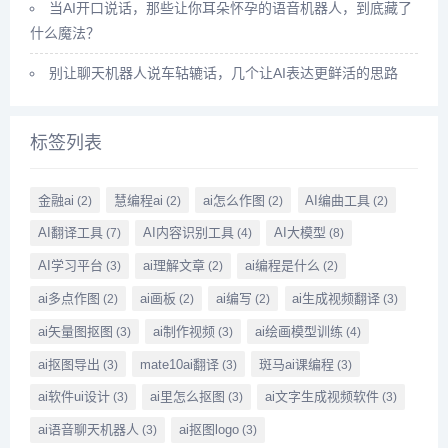
当AI开口说话，那些让你耳朵怀孕的语音机器人，到底藏了
什么魔法？
别让聊天机器人说车轱辘话，几个让AI表达更鲜活的思路
标签列表
金融ai
慧编程ai
ai怎么作图
AI编曲工具
(2)
(2)
(2)
(2)
AI翻译工具
AI内容识别工具
AI大模型
(7)
(4)
(8)
AI学习平台
ai理解文章
ai编程是什么
(3)
(2)
(2)
ai多点作图
ai画板
ai编写
ai生成视频翻译
(2)
(2)
(2)
(3)
ai矢量图抠图
ai制作视频
ai绘画模型训练
(3)
(3)
(4)
ai抠图导出
mate10ai翻译
斑马ai课编程
(3)
(3)
(3)
ai软件ui设计
ai里怎么抠图
ai文字生成视频软件
(3)
(3)
(3)
ai语音聊天机器人
ai抠图logo
(3)
(3)