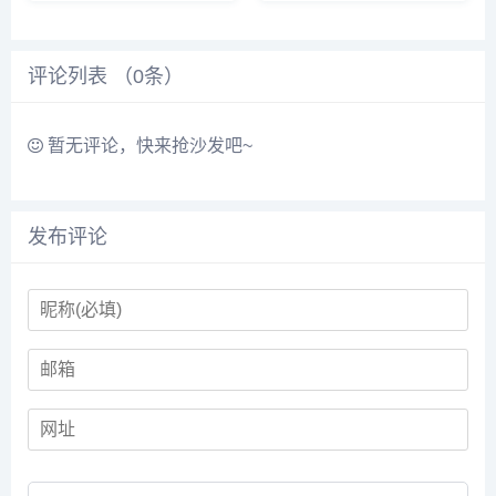
幕的光温柔地亮着，然后传来一
的！” 甚至有人半开玩笑说，半
句：“今天辛苦啦，要听听雨
夜和聊天机器人唠嗑，差点忘了
声，还是想随便聊聊？”那一瞬
对面不是人，这让我想起几年
间，我忽然有点恍惚——它没给
前,那些机械的、一个字一个字
评论列表 （
0
条）
我解...
往外蹦...
暂无评论，快来抢沙发吧~
发布评论