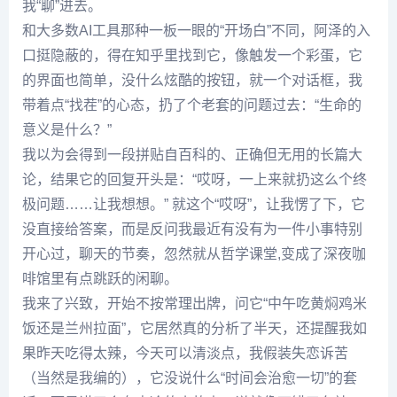
我“聊”进去。
和大多数AI工具那种一板一眼的“开场白”不同，阿泽的入
口挺隐蔽的，得在知乎里找到它，像触发一个彩蛋，它
的界面也简单，没什么炫酷的按钮，就一个对话框，我
带着点“找茬”的心态，扔了个老套的问题过去：“生命的
意义是什么？”
我以为会得到一段拼贴自百科的、正确但无用的长篇大
论，结果它的回复开头是：“哎呀，一上来就扔这么个终
极问题……让我想想。” 就这个“哎呀”，让我愣了下，它
没直接给答案，而是反问我最近有没有为一件小事特别
开心过，聊天的节奏，忽然就从哲学课堂,变成了深夜咖
啡馆里有点跳跃的闲聊。
我来了兴致，开始不按常理出牌，问它“中午吃黄焖鸡米
饭还是兰州拉面”，它居然真的分析了半天，还提醒我如
果昨天吃得太辣，今天可以清淡点，我假装失恋诉苦
（当然是我编的），它没说什么“时间会治愈一切”的套