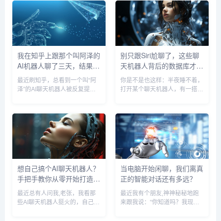
我在知乎上跟那个叫阿泽的
别只跟Siri尬聊了，这些聊
AI机器人聊了三天，结果有
天机器人背后的数据库才是
点意外…
真宝藏
最近刷知乎，总看到一个叫“阿
你是不是也这样：半夜睡不着，
泽”的AI聊天机器人被反复提
打开某个聊天机器人，有一搭没
及，不是那种官方宣传，而是散
一搭地瞎聊，问点无聊问题，或
落在各种问题下的回答里，有人
者干脆让它讲个冷笑话，有时候
用它写文案，有人让它解梦，甚
它答得挺机灵，有时候又驴唇不
至还有人跟它讨论哲学，说实
对马嘴，气得你想关掉它，大多
话，我一开始是有点不屑的——
数人可能就觉得，这不过是个
市面上...
“高级...
想自己搞个AI聊天机器人？
当电脑开始闲聊，我们离真
手把手教你从零开始打造与
正的智能对话还有多远？
获取
最近总有人问我,老张，我看那
最近我有个朋友,神神秘秘地跑
些AI聊天机器人挺火的，自己能
来跟我说：“你知道吗？我现在
不能也弄一个来玩玩？或者去哪
没事就跟电脑聊两句，” 我一开
儿找个靠谱的来用？说实话，这
始还以为他工作压力太大，开始