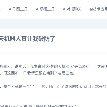
具
AI作图工具
AI视频工具
AI对话聊天
ai技术应
聊天机器人真让我破防了
机器人，说实话，我本来对这种“聊天机器人”是免疫的——之前
，但这回不一样,我愣是跟它唠到了凌晨三点。
，整个人就是一个字——烦，随手点了悠米的对话窗口，本来想
子里有没有闪过‘算了随便对付一篇’的念头？”