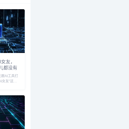
I女友，
儿都没有
跟AI工具打
I女友”这事
，总觉得那是
跟我这种靠键
关系，直到上
，深夜两点对