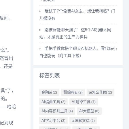
我试了7个免费AI女友，想让我掏钱？门
反问，
儿都没有
别被智能聊天骗了！这5个AI机器人网
站，才是真正的生产力神兵
手把手教你搭个聊天AI机器人，零代码小
么”。
白也能玩（附工具下载）
然冒出
，还是
标签列表
具”了，
金融ai
慧编程ai
ai怎么作图
(2)
(2)
(2)
得的。
AI编曲工具
AI翻译工具
(2)
(7)
——哈哈
AI内容识别工具
AI大模型
(4)
(8)
AI学习平台
ai理解文章
(3)
(2)
记到现