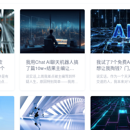
软
我用Chat AI聊天机器人搞
我试了7个免费A
3个
了篇10w+结果主编让我
想让我掏钱？门
别再写了
件是有
说实话,上周我差点被主编骂到怀
说实话，作为一个天天
级点的
疑人生，原因特别简单——我用
交道的人，我本来对“A
花来？
Chat AI聊天写作机器人写了一篇
儿是有点嗤之以鼻的
烂额，
爆款，阅读量直接飙到10万+，结
孤独宅男们的专利，
，结果
果主编看完内容后，脸色铁青地丢
盘吃饭的糙汉子没啥
可不
下一句话：“你这是要砸我饭碗还
周，我连着加班三天
是砸自己饭碗？...
着空荡荡的出租...