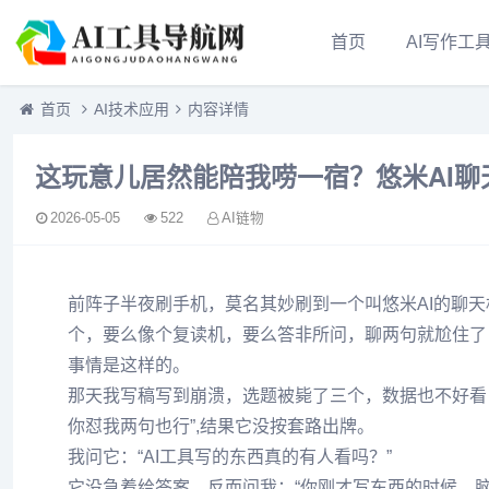
首页
AI写作工
首页
AI技术应用
内容详情
这玩意儿居然能陪我唠一宿？悠米AI
2026-05-05
522
AI链物
前阵子半夜刷手机，莫名其妙刷到一个叫悠米AI的聊天
个，要么像个复读机，要么答非所问，聊两句就尬住了
事情是这样的。
那天我写稿写到崩溃，选题被毙了三个，数据也不好看
你怼我两句也行”,结果它没按套路出牌。
我问它：“AI工具写的东西真的有人看吗？”
它没急着给答案，反而问我：“你刚才写东西的时候，脑