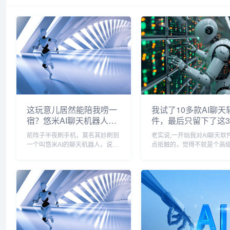
这玩意儿居然能陪我唠一
我试了10多款AI聊天
宿？悠米AI聊天机器人真
件，最后只留下了这
让我破防了
前阵子半夜刷手机，莫名其妙刷到
老实说,一开始我对AI聊天软
一个叫悠米AI的聊天机器人，说实
点抵触的，觉得不就是个高
话，我本来对这种“聊天机器人”是
聊天机器人么，能聊出什么
免疫的——之前试过好几个，要么
直到上个月赶稿子赶得焦头
像个复读机，要么答非所问，聊两
抱着试试看的心态下了一个
句就尬住了，但这回不一样,我愣
——真香，这玩意儿啊,现在
是跟它唠到了凌晨...
止是陪你唠嗑那么...