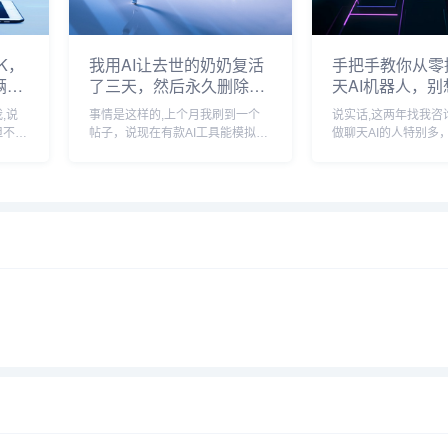
K，
我用AI让去世的奶奶复活
手把手教你从零
俩月
了三天，然后永久删除了
天AI机器人，
她
,说
事情是这样的,上个月我刷到一个
说实话,这两年找我咨
但不知
帖子，说现在有款AI工具能模拟逝
做聊天AI的人特别多
训练模
去亲人的聊天风格，你只要输入足
司做个客服，有人想
差点放
够多的历史对话记录，它就能像模
友，还有人就纯属觉
帮做
像样地跟你唠嗑，说实话第一反应
问到我，第一句话都是
，我当
是有点毛骨悚然的，但紧接着那股
不是特别复杂？”其实
子好奇心就上来了—...
么夸张，只要你愿意花.