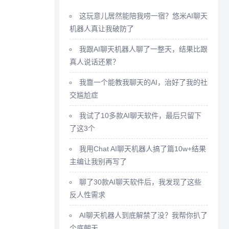
这玩意儿居然能陪我唠一宿？悠米AI聊天
机器人真让我破防了
我跟AI聊天机器人聊了一整天，结果比跟
真人说话还累？
我靠一个能教我聊天的AI，治好了我的社
交尴尬症
我试了10多款AI聊天软件，最后只留下
了这3个
我用Chat AI聊天机器人搞了篇10w+结果
主编让我别再写了
聊了30款AI聊天软件后，我发现了这些
反人性需求
AI聊天机器人到底解禁了没？我帮你扒了
个底朝天