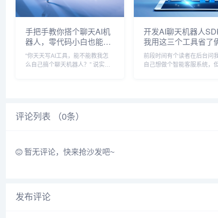
手把手教你搭个聊天AI机
开发AI聊天机器人SD
器人，零代码小白也能玩
我用这三个工具省了
（附工具下载）
时间
“你天天写AI工具，能不能教我怎
前段时间有个读者在后台问我
么自己搞个聊天机器人？” 说实
自己想做个智能客服系统，
话，以前这玩意儿门槛挺高的，得
道怎么下手，他以为要自己
懂Python、会调模型，折腾半天可
型，自己写神经网络，吓得
能还跑不通，但这两年工具链成熟
弃，其实这个事儿早就被这
了不少，哪怕你连代码都没碰过，
SDK的厂商给简化到不行了
也能拿现成方...
然得承认,第一回接触...
评论列表 （
0
条）
暂无评论，快来抢沙发吧~
发布评论