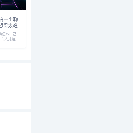
搞一个聊
别想得太难
询怎么自己
，有人想给公
搞个虚拟女
得好玩，每次
“这东西是
吧，真没那
..