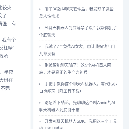
比较火
聊了30款AI聊天软件后，我发现了这些
笑了——
反人性需求
猜强，有
AI聊天机器人到底解禁了没？我帮你扒了
个底朝天
，我有个
我试了7个免费AI女友，想让我掏钱？门
反杠精”
儿都没有
敢承
别被智能聊天骗了！这5个AI机器人网
，半夜
站，才是真正的生产力神兵
大姐在
手把手教你搭个聊天AI机器人，零代码小
点不完
白也能玩（附工具下载）
别急着下结论，先聊聊这个叫Annie的AI
聊天机器人到底能干嘛
开发AI聊天机器人SDK，我用这三个工具
省了俩月时间