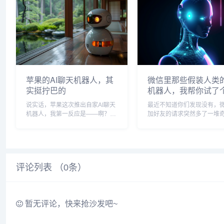
概两周时间，把主流的、小众的AI
AI工具打交道的自媒体人，
聊天软件都...
这事儿真得好好...
苹果的AI聊天机器人，其
微信里那些假装人类的
实挺拧巴的
机器人，我帮你试了
说实话，苹果这次推出自家AI聊天
最近不知道你们发现没有，
机器人，我第一反应是——啊？现
加好友的请求突然多了一堆
在才来？不是看不起苹果，你也知
人，头像不是美女就是帅哥
道，他们家的风格就是“慢工出细
之后二话不说先发一句"你好
活”，但这次感觉有点赶鸭子上
很高兴认识你"，你要是回个
架，毕竟ChatGPT都火成啥样了，
啊"，对方就开始跟你聊天气
Google的...
心情,甚至还能跟你...
评论列表 （
0
条）
暂无评论，快来抢沙发吧~