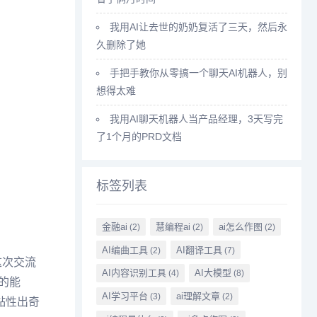
我用AI让去世的奶奶复活了三天，然后永
久删除了她
手把手教你从零搞一个聊天AI机器人，别
想得太难
我用AI聊天机器人当产品经理，3天写完
了1个月的PRD文档
标签列表
金融ai
慧编程ai
ai怎么作图
(2)
(2)
(2)
AI编曲工具
AI翻译工具
(2)
(7)
这次交流
AI内容识别工具
AI大模型
(4)
(8)
的能
AI学习平台
ai理解文章
(3)
(2)
黏性出奇