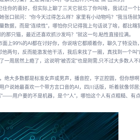
能记住你的喜好，但实际上聊了三天它就忘了你叫啥，我试过一个
她张口就问：“你今天过得怎么样？家里有小动物吗？”我当场就
量数据，而是“连续性”，哪怕你只记得我上句话说了啥，都比瞎
的那只猫，最近还喜欢抓沙发吗？”就这一句,粘性直接拉满。
市面上99%的AI都在讨好你，你说啥它都顺着你，聊久了特没劲
天怼他两句，反而能激发他干活，我后来找了一圈，真找到一个叫“
一周居然上瘾了，这说明“被否定”也是刚需,只不过大多数人不
，绝大多数都是标准女声或男声，播音腔，字正腔圆，但你想啊
用户说她最喜欢一个带方言口音的AI，四川话版，听着就像邻居
”——用户要的不是机器，是个“人”，哪怕这个人有点粗糙、有