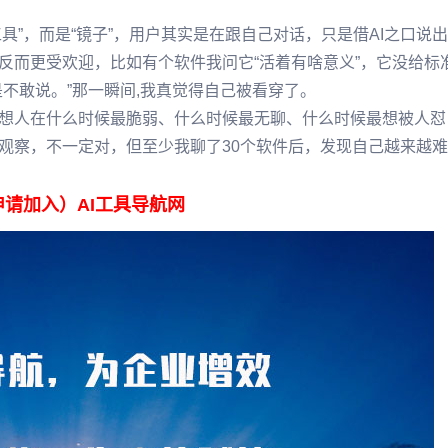
具”，而是“镜子”，用户其实是在跟自己对话，只是借AI之口说
反而更受欢迎，比如有个软件我问它“活着有啥意义”，它没给标
不敢说。”那一瞬间,我真觉得自己被看穿了。
想人在什么时候最脆弱、什么时候最无聊、什么时候最想被人怼
观察，不一定对，但至少我聊了30个软件后，发现自己越来越
申请加入）AI工具导航网