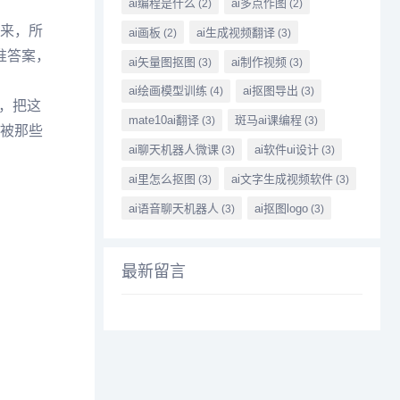
ai编程是什么
ai多点作图
(2)
(2)
出来，所
ai画板
ai生成视频翻译
(2)
(3)
准答案，
ai矢量图抠图
ai制作视频
(3)
(3)
ai绘画模型训练
ai抠图导出
(4)
(3)
，把这
mate10ai翻译
斑马ai课编程
(3)
(3)
难被那些
ai聊天机器人微课
ai软件ui设计
(3)
(3)
ai里怎么抠图
ai文字生成视频软件
(3)
(3)
ai语音聊天机器人
ai抠图logo
(3)
(3)
最新留言