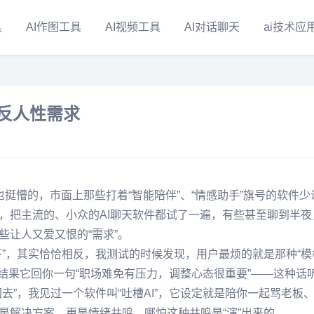
具
AI作图工具
AI视频工具
AI对话聊天
ai技术应
些反人性需求
也挺懵的，市面上那些打着“智能陪伴”、“情感助手”旗号的软件少
，把主流的、小众的AI聊天软件都试了一遍，有些甚至聊到半夜
让人又爱又恨的“需求”。
”，其实恰恰相反，我测试的时候发现，用户最烦的就是那种“模
，结果它回你一句“职场难免有压力，调整心态很重要”——这种话
去”，我见过一个软件叫“吐槽AI”，它设定就是陪你一起骂老板
是解决方案，更是情绪共鸣，哪怕这种共鸣是“演”出来的。