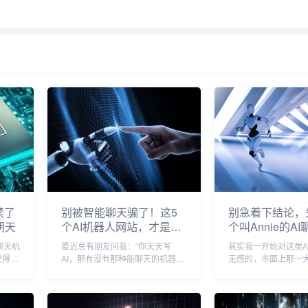
禁了
别被智能聊天骗了！这5
别急着下结论，
朝天
个AI机器人网站，才是真
个叫Annie的A
正的生产力神兵
人到底能干嘛
聊天机
最近总有朋友问我：“你天天写
其实我一开始对这类A
说得神
AI，那有没有那种能聊天的机器
无感的，市面上那一
聊敏感
人？最好免费、不用翻墙、还能干
冰、星野、ChatGP
儿压根
点正事，”说实话，每次看到这种
圈，说实话——新鲜
天天跟
问题我都有点哭笑不得，大家脑子
就躺在手机里吃灰了