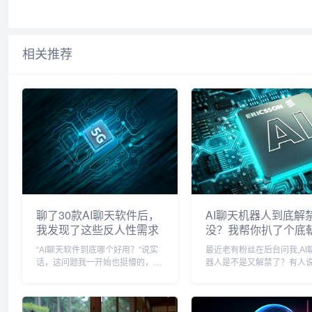
相关推荐
聊了30款AI聊天软件后，
AI聊天机器人到底解
我发现了这些反人性需求
没？我帮你扒了个底
“AI聊天软件到底哪个好用？”说实
最近老有粉丝在后台问我,AI
话，这问题我一开始也挺懵的，市
器人是不是又解禁了？有人
面上那些打着“智能陪伴”、“情感助
乎其神，说某些平台能随意
手”旗号的软件少说上百个，但真
话题，也有人吐槽说这玩意
正用起来舒服的没几个，我花了大
就没真正放开过，作为一个