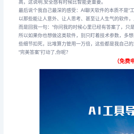
高，这说明,安全感有时候比智能更重要。
最后说个我自己最深的感受：AI聊天软件的本质不是“工
以那些能让人意外、让人思考、甚至让人生气的软件，
而是回我一句：“你问我的时候心里已经有答案了，只是
所以如果你也想做这类软件，别只盯着技术参数，多想
些细节扣死，比堆算力管用一万倍，这些都是我自己的
“完美答案”打动了,你呢？
（免费