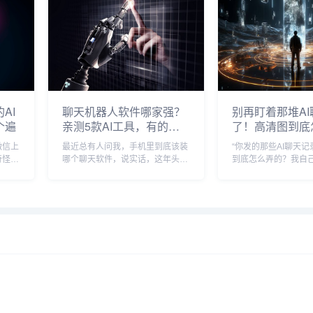
我觉得
里对AI聊天的印象，要么是Siri那
个读者留言，硬是给
种“今天天气怎么...
叫Annie...
AI
聊天机器人软件哪家强？
别再盯着那堆A
个遍
亲测5款AI工具，有的能
了！高清图到底
写诗有的纯废话
来？
微信上
最近总有人问我，手机里到底该装
“你发的那些AI聊天
奇怪的
哪个聊天软件，说实话，这年头市
到底怎么弄的？我自
，加上
面上的工具多到眼花，有些号称能
像糊了一层马赛克，
呀，
陪你聊人生，结果连“今天天气不
丢人，”说实话，我被
"你谁
错”都接不上；有些吹得天花乱
烦了，但转念一想，
、聊
坠，下载下来发现就是个复读机，
普遍的，你看现在大
作为一个天天跟这些玩意...
教程、搞分享，哪怕..