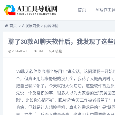
首页
AI写作工
首页
AI发展前景
内容详情
聊了30款AI聊天软件后，我发现了这
2026-05-05
314
AI链物
“AI聊天软件到底哪个好用？”说实话，这问题我一开始
个，但真正用起来舒服的没几个，我花了大概两周时间
把自己聊抑郁了，今天就跟大伙唠唠，这些软件背后那些
先说一个反常识的事：很多人以为大家要的是“完美回答
慰”，比如你心情不好，跟AI说“今天工作被老板骂了”
毛病，但就是让人想摔手机，真实的需求是啥？是“骂回
户、骂生活，反而下载量奇高，这说明人类需要的不只