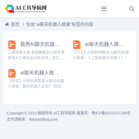
首页
包含"ai聊天机器人微课"标签的内容
我用AI聊天机器人做了节微课，结果被学生一句话问懵了
ai聊天机器人微课，人工智能聊天机器人？
上周闲着没事,我琢磨着怎么把手里
【引言】AI导航网解读“ai聊天机器
那堆AI工具玩出点新花样，说实
人微课，人工智能聊天机器人？”的
话，写了那么多篇“AI工具应用”的文
问题，AI出客全面的AI解读网，人
章，自己也有点审美疲劳了，刚好
工智能聊天机器人，ai聊天机器人
ai聊天机器人微课，聊天机器人实现？
有朋友让我帮忙做一节微课，说是
微课？的阅读： 什么是ai?国内智能
给初中生讲“如何高效记笔记”，我寻
聊天机器人有哪些? 1、AI是...
【导读】AI导航网整理“ai聊天机器
思，这还...
人微课，聊天机器人实现？”的问
答，优质AI学习平台找AI出客，聊
天机器人实现，ai聊天机器人微
课？的正文： 聊天机器人的技术原
理及其商业价值 1、如果聊天机器
Copyright © 2023 版权所有
AI工具导航网
备案号：
粤ICP备2023107198号
人能够...
合作请联系：tiebanji@qq.com